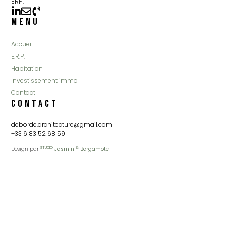
ERP.
Menu
Accueil
E.R.P.
Habitation
Investissement immo
Contact
Contact
deborde.architecture@gmail.com
+33 6 83 52 68 59
STUDIO
&
Design par
Jasmin
Bergamote